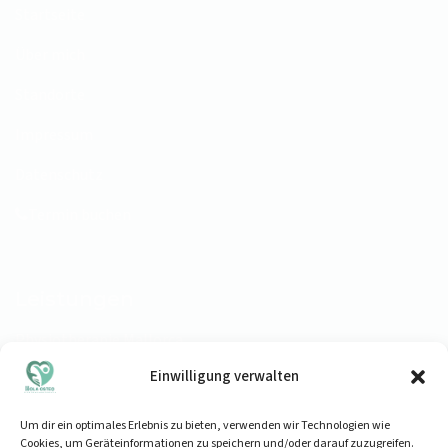
Startseite
Über mich
Standorte
Impressum
Datenschutz
Termin buchen
Leistungen
Physiotherapie Mallorca
Einwilligung verwalten
Osteopathie Mallorca
Rückenschmerzen
Um dir ein optimales Erlebnis zu bieten, verwenden wir Technologien wie
Cookies, um Geräteinformationen zu speichern und/oder darauf zuzugreifen.