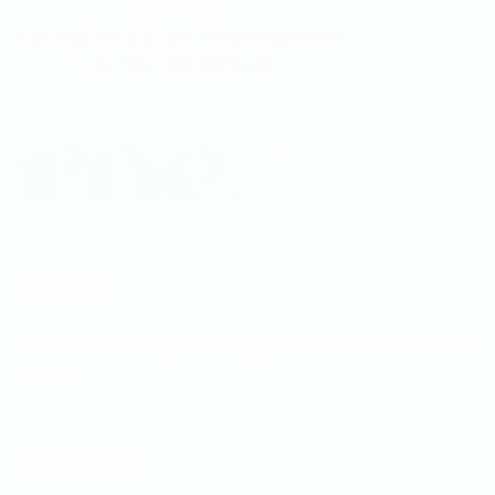
Kontakt
Flexibel erreichbar per
WhatsApp
und
Telefon
unter
+34 653
18 64 67
Navigation