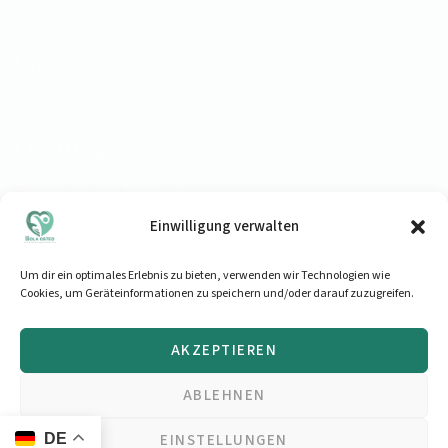
Datenschutz
Termin buchen
Leistungen
Physiotherapie Mallorca
Einwilligung verwalten
Osteopathie Mallorca
Rückenschmerzen
Um dir ein optimales Erlebnis zu bieten, verwenden wir Technologien wie
Cookies, um Geräteinformationen zu speichern und/oder darauf zuzugreifen.
Schwindel & Kopfschmerzen
Therapie für Radfahrer:innen
AKZEPTIEREN
ABLEHNEN
EINSTELLUNGEN
DE