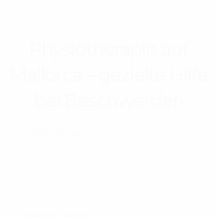
Know-how mit individuellen Behandlungsplänen, damit Sie
schmerzfrei, beweglich und ausgeglichen werden.
Physiotherapie auf
Mallorca – gezielte Hilfe
bei Beschwerden
Unsere
Physiotherapie
richtet sich an Menschen mit akuten
oder chronischen Beschwerden sowie an Sportlerinnen und
Sportler. Ziel ist es, Schmerzen zu lindern,
Bewegungsfunktionen wiederherzustellen und langfristig
Stabilität aufzubauen.
Manuelle Therapie
– Mobilisation von Gelenken und