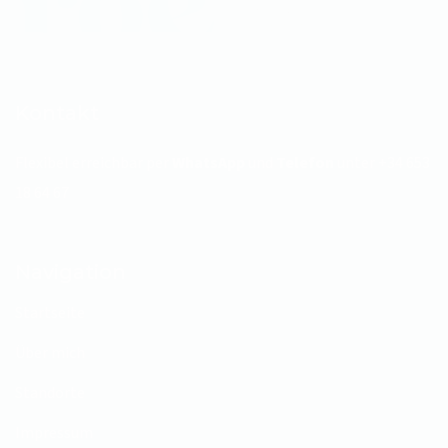
Kontakt
Flexibel erreichbar per
WhatsApp
und
Telefon
unter
+34 653
18 64 67
Navigation
Startseite
Über mich
Standorte
Impressum