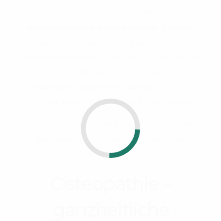
Wirbelsäule zur Schmerzlinderung.
Krankengymnastik & Rehabilitation
– Individuelle
Übungsprogramme nach Verletzungen oder Operationen.
Sportphysiotherapie
– Prävention, Leistungsaufbau und
schnelle Rehabilitation nach Sportverletzungen.
Massage & Triggerpunkt-Therapie
– Lösen von
Verspannungen und Förderung der Durchblutung.
Unsere Therapie fokussiert auf die Ursachen Ihrer
Beschwerden — nicht nur auf die Symptome.
Osteopathie –
ganzheitliche